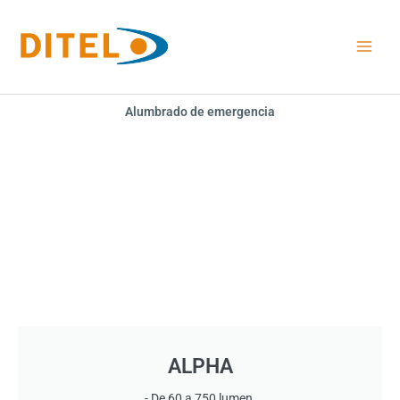
Ir
al
contenido
Alumbrado de emergencia
ALPHA
- De 60 a 750 lumen.