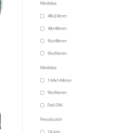
múltiples
Medidas
variantes.
Las
48x24mm
opciones
48x48mm
se
pueden
96x48mm
elegir
en
96x96mm
la
página
Medidas
de
producto
144x144mm
96x96mm
Este
producto
Rail DIN
tiene
múltiples
Resolución
variantes.
Las
24 bits