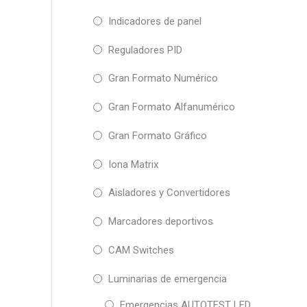
pueden
Indicadores de panel
elegir
en
Reguladores PID
la
página
Gran Formato Numérico
de
producto
Gran Formato Alfanumérico
Gran Formato Gráfico
Iona Matrix
Aisladores y Convertidores
Marcadores deportivos
CAM Switches
Luminarias de emergencia
Emergencias AUTOTEST LED