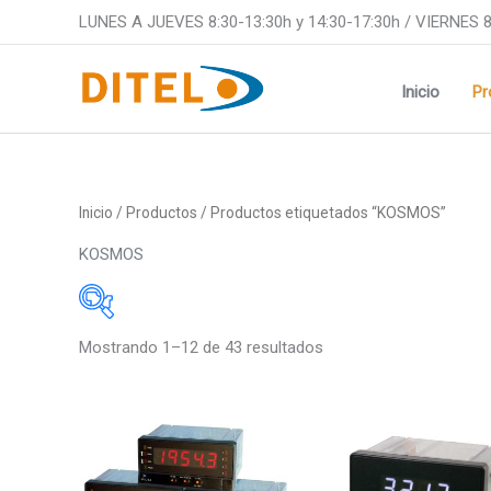
Ir
LUNES A JUEVES 8:30-13:30h y 14:30-17:30h / VIERNES 8
al
contenido
Inicio
Pr
Inicio
/
Productos
/ Productos etiquetados “KOSMOS”
KOSMOS
Mostrando 1–12 de 43 resultados
Medidas
Medidas
48x24mm
48x24m
Este
96x48mm
48x48m
producto
tiene
48x96mm
96x48m