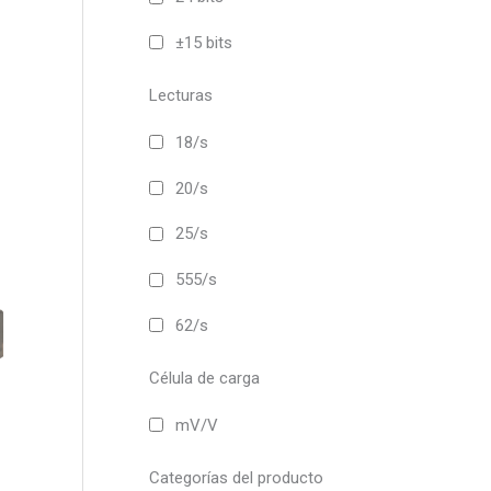
opciones
±15 bits
se
pueden
Lecturas
elegir
en
18/s
la
página
20/s
de
producto
25/s
555/s
Este
producto
62/s
tiene
múltiples
Célula de carga
variantes.
Las
mV/V
opciones
se
Categorías del producto