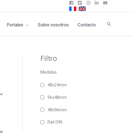
Buscar
Portales
Sobre nosotros
Contacto
Filtro
Medidas
48x24mm
96x48mm
48x96mm
Este
producto
Rail DIN
tiene