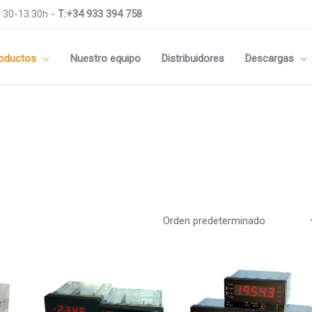
:30-13:30h -
T:+34 933 394 758
oductos
Nuestro equipo
Distribuidores
Descargas
Medidas
m
144x144mm
Este
m
96x96mm
producto
tiene
m
Rail DIN