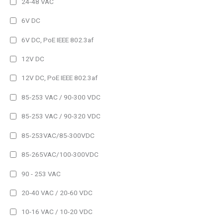
24-48 VAC
Panel Frame
6V DC
No permanente
6V DC, PoE IEEE 802.3af
Permanente
12V DC
60 lm
12V DC, PoE IEEE 802.3af
100 lm
85-253 VAC / 90-300 VDC
150 lm
85-253 VAC / 90-320 VDC
200 lm
85-253VAC/85-300VDC
300 lm
85-265VAC/100-300VDC
400 lm
90 - 253 VAC
500 lm
650 lm
20-40 VAC / 20-60 VDC
750 lm
Filtro
10-16 VAC / 10-20 VDC