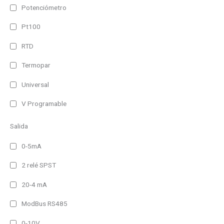
Potenciómetro
Pt100
RTD
Termopar
Universal
V Programable
Salida
0-5mA
2 relé SPST
20-4 mA
ModBus RS485
0-10V