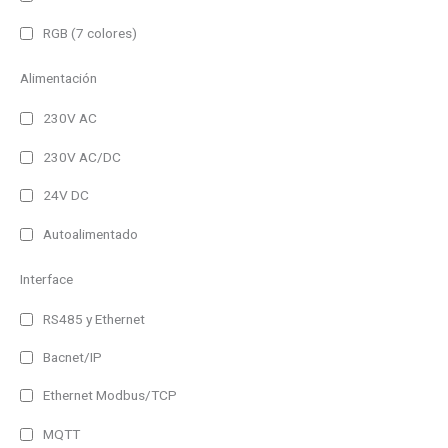
RGB (7 colores)
Alimentación
230V AC
230V AC/DC
24V DC
Autoalimentado
Interface
RS485 y Ethernet
Bacnet/IP
Ethernet Modbus/TCP
MQTT