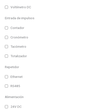
Temperatura
Voltímetro DC
Humedad
Entrada de impulsos
Contador
Hora
Cronómetro
CO2
Tacómetro
Ambientales
Totalizador
Analizadores de red
Repetidor
Registradores
Ethernet
IP41
RS485
IP41 (Alto brillo)
IP44
Alimentación
IP54
24V DC