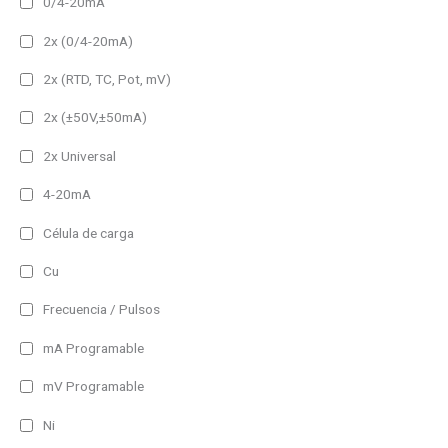
0/4-20mA
2x (0/4-20mA)
2x (RTD, TC, Pot, mV)
2x (±50V,±50mA)
2x Universal
4-20mA
Célula de carga
Cu
Frecuencia / Pulsos
mA Programable
mV Programable
Ni