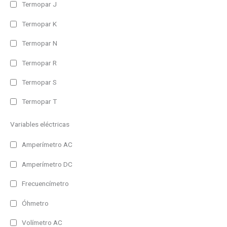
Termopar J
Ethernet Modbus/TCP
Termopar K
MQTT
Termopar N
Profinet
RS485
Termopar R
USB
Termopar S
Salida
Termopar T
Analógica
Variables eléctricas
Pulsos
Relé
Amperímetro AC
Amperímetro DC
Funciones adicionales
Grabación Datos
Frecuencímetro
Harmónicos
Óhmetro
Medida Temperatura
Volímetro AC