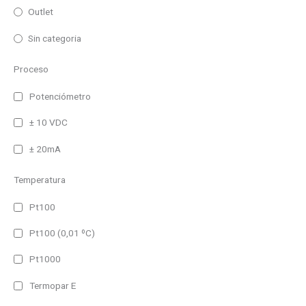
Multilinea
Outlet
Matricial
Sin categoria
Color
Proceso
Monocolor
Potenciómetro
RGB (7 colores)
± 10 VDC
Alimentación
± 20mA
230V AC
230V AC/DC
Temperatura
24V DC
Pt100
Autoalimentado
Pt100 (0,01 ºC)
Interface
Pt1000
RS485 y Ethernet
Termopar E
Bacnet/IP