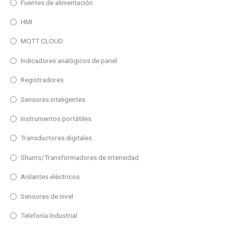
Fuentes de alimentación
Entrada
HMI
Repetidor Profinet
MQTT CLOUD
Temperatura/Humedad
Indicadores analógicos de panel
Proceso
Temperatura
Registradores
BCD, Contador, Tacómetro, Cronómetro
Sensores inteligentes
Repetidor RS232/485
Instrumentos portátiles
Repetidor Profibus
Transductores digitales
Uso
Repetidor Devicenet
Shunts/Transformadores de intensidad
Exterior
Repetidor Ethernet
Interior
Aislantes eléctricos
Repetidor WiFi
Sensores de nivel
Tipo
1 Linea
Telefonía Industrial