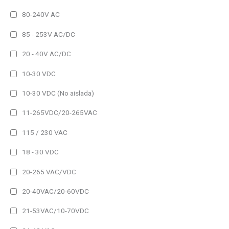
IP54 (Alto brillo)
80-240V AC
IP65
85 - 253V AC/DC
IP65 (Alto brillo)
20 - 40V AC/DC
Amperaje del producto
10-30 VDC
25A
10-30 VDC (No aislada)
40A
80A
11-265VDC/20-265VAC
115 / 230 VAC
1h
18 - 30 VDC
2h
3h
20-265 VAC/VDC
20-40VAC/20-60VDC
Frame Type del producto
Other
21-53VAC/10-70VDC
Padlock Frame