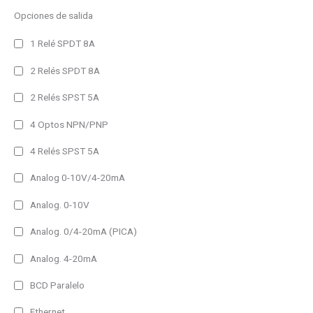
990 lm
Opciones de salida
1980 lm
1 Relé SPDT 8A
2960 lm
2 Relés SPDT 8A
3950 lm
2 Relés SPST 5A
4 Optos NPN/PNP
4 Relés SPST 5A
Analog 0-10V/4-20mA
Analog. 0-10V
Analog. 0/4-20mA (PICA)
Analog. 4-20mA
BCD Paralelo
Ethernet