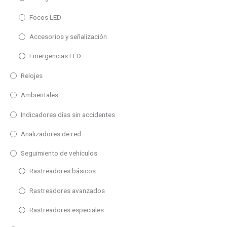
100m
Focos LED
125m
25m
Accesorios y señalización
80m
Emergencias LED
30m
Relojes
50m
Ambientales
90m
Indicadores días sin accidentes
Entrada
120m
Profinet
Analizadores de red
Ethernet
Seguimiento de vehículos
WiFi
Rastreadores básicos
Profibus DP
Rastreadores avanzados
Paralelo
Rastreadores especiales
Serie