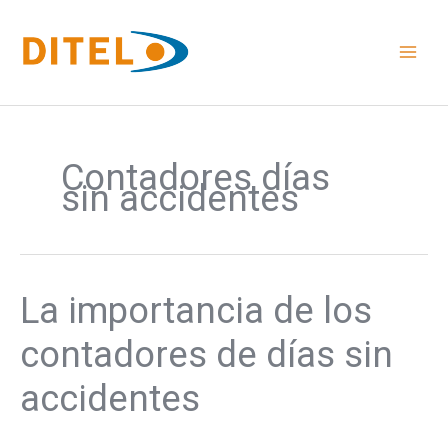
Ir
al
contenido
Contadores días
sin accidentes
La importancia de los
La
importancia
de
contadores de días sin
los
contadores
accidentes
de
días
sin