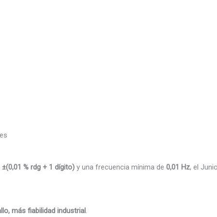
les
e
±(0,01 % rdg + 1 dígito)
y una frecuencia mínima de
0,01 Hz
, el Jun
 más fiabilidad industrial
.