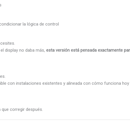
s
ondicionar la lógica de control
ecesites.
e el display no daba más,
esta versión está pensada exactamente para
es.
ible con instalaciones existentes y alineada con cómo funciona hoy l
n que corregir después.