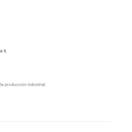
 ti
.
a producción industrial.