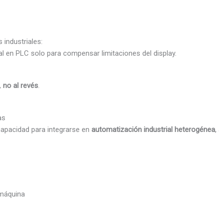
 industriales:
nal en PLC solo para compensar limitaciones del display.
,
no al revés
.
as
capacidad para integrarse en
automatización industrial heterogénea
,
máquina