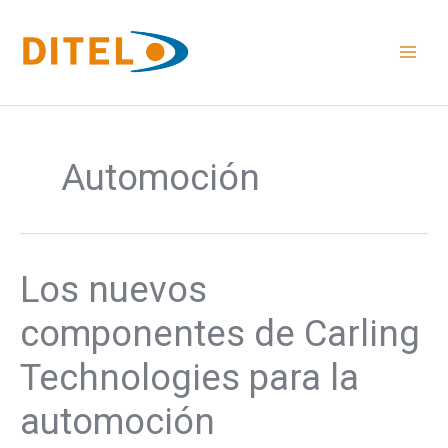
Ir
al
contenido
Automoción
Los nuevos
Los
nuevos
componentes
componentes de Carling
de
Carling
Technologies para la
Technologies
para
automoción
la
automoción