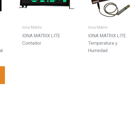
múltiples
m
variantes.
Las
Célula de carga
opciones
Iona Matrix
Iona Matrix
se
mV/V
IONA MATRIX LITE
IONA MATRIX LITE
pueden
Contador
Temperatura y
elegir
al
Humedad
en
la
página
de
producto
Temperatura
metro
Pt100
Pt100 (0,01 ºC)
Pt1000
Termopar E