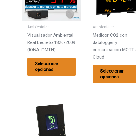
múltiples
Rail DIN
96x96m
variantes.
Las
Resolución
Lecturas
opciones
Ambientales
Ambientales
se
24 bits
18/s
Visualizador Ambiental
Medidor CO2 con
pueden
Real Decreto 1826/2009
datalogger y
±15 bits
20/s
elegir
(IONA IOMTH)
comunicación MQTT 
en
25/s
Cloud
la
Seleccionar
555/s
página
opciones
Seleccionar
de
opciones
62/s
producto
Categorías del producto
Proceso
Indicadores de panel
Potenció
Reguladores PID
± 10 VDC
Gran Formato Numérico
± 20mA
Gran Formato Alfanumérico