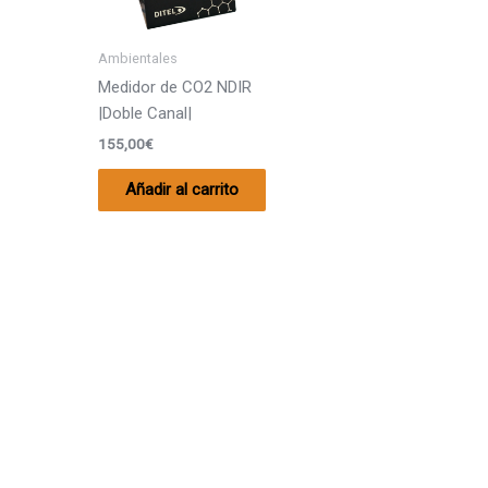
Gran Formato Gráfico
Ambientales
Iona Matrix
Medidor de CO2 NDIR
|Doble Canal|
Aisladores y Convertidores
Variables eléctricas
Entrada de i
155,00
€
Marcadores deportivos
Amperímetro AC
Contado
Añadir al carrito
CAM Switches
Amperímetro DC
Cronóme
Luminarias de emergencia
Frecuencímetro
Tacómet
Emergencias AUTOTEST LED
Óhmetro
Totalizad
Focos LED
Volímetro AC
Accesorios y señalización
Voltímetro DC
Emergencias LED
Alimentación
Opciones de 
Relojes
24V DC
1 Relé S
Ambientales
80-240V AC
2 Relés 