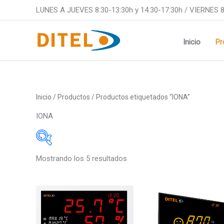
Ir
LUNES A JUEVES 8:30-13:30h y 14:30-17:30h / VIERNES 8
al
contenido
Inicio
Pr
Inicio
/
Productos
/ Productos etiquetados “IONA”
IONA
Mostrando los 5 resultados
Medidas
Medidas
48x24mm
48x24m
Este
96x48mm
48x48m
producto
tiene
48x96mm
96x48m