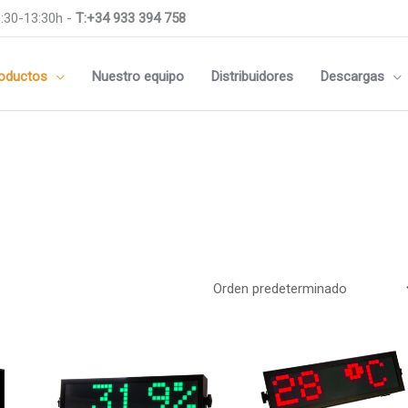
:30-13:30h -
T:+34 933 394 758
oductos
Nuestro equipo
Distribuidores
Descargas
Medidas
m
144x144mm
Este
m
96x96mm
producto
tiene
m
Rail DIN