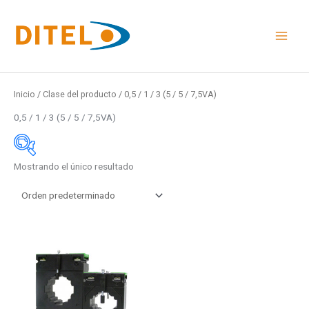
Ir
al
contenido
Inicio
/ Clase del producto / 0,5 / 1 / 3 (5 / 5 / 7,5VA)
0,5 / 1 / 3 (5 / 5 / 7,5VA)
Mostrando el único resultado
Medidas
48x24mm
96x48mm
Este
48x96mm
producto
Rail DIN
tiene
múltiples
Medidas
variantes.