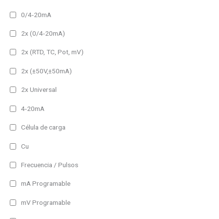
Panel Frame
0/4-20mA
2x (0/4-20mA)
No permanente
Permanente
2x (RTD, TC, Pot, mV)
2x (±50V,±50mA)
60 lm
2x Universal
100 lm
150 lm
4-20mA
200 lm
Célula de carga
300 lm
Cu
400 lm
Frecuencia / Pulsos
500 lm
mA Programable
650 lm
mV Programable
750 lm
Filtro