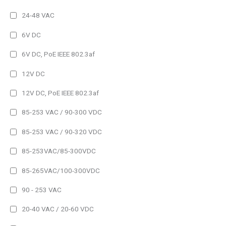
Multilinea
24-48 VAC
Matricial
6V DC
Color
6V DC, PoE IEEE 802.3af
Monocolor
12V DC
RGB (7 colores)
12V DC, PoE IEEE 802.3af
Alimentación
85-253 VAC / 90-300 VDC
230V AC
85-253 VAC / 90-320 VDC
230V AC/DC
24V DC
85-253VAC/85-300VDC
Autoalimentado
85-265VAC/100-300VDC
Interface
90 - 253 VAC
RS485 y Ethernet
20-40 VAC / 20-60 VDC
Bacnet/IP