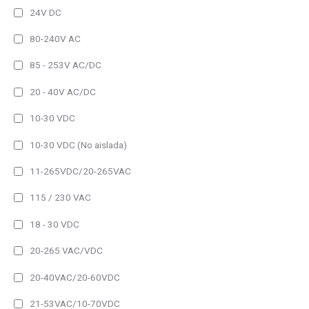
24V DC
Entrada
Repetidor Profinet
80-240V AC
Temperatura/Humedad
85 - 253V AC/DC
Proceso
20 - 40V AC/DC
Temperatura
10-30 VDC
BCD, Contador, Tacómetro, Cronómetro
10-30 VDC (No aislada)
Repetidor RS232/485
11-265VDC/20-265VAC
Repetidor Profibus
Uso
115 / 230 VAC
Repetidor Devicenet
Exterior
Repetidor Ethernet
18 - 30 VDC
Interior
Repetidor WiFi
20-265 VAC/VDC
Tipo
20-40VAC/20-60VDC
1 Linea
21-53VAC/10-70VDC