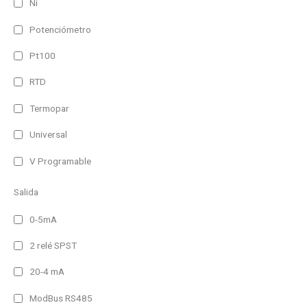
990 lm
Ni
1980 lm
Potenciómetro
2960 lm
Pt100
3950 lm
RTD
Termopar
Universal
V Programable
Salida
0-5mA
2 relé SPST
20-4 mA
ModBus RS485