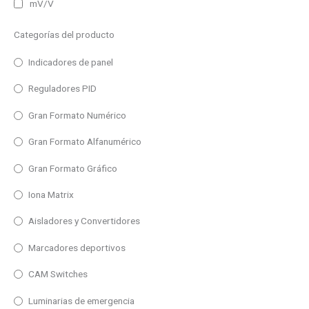
mV/V
Rastreadores básicos
Variables eléctricas
Termopar R
Rastreadores avanzados
Categorías del producto
Amperímetro AC
Termopar S
Rastreadores especiales
Amperímetro DC
Indicadores de panel
Termopar T
Fuentes de alimentación
Frecuencímetro
Reguladores PID
HMI
Óhmetro
Gran Formato Numérico
MQTT CLOUD
Volímetro AC
Gran Formato Alfanumérico
Indicadores analógicos de panel
Voltímetro DC
Gran Formato Gráfico
Registradores
Entrada de impulsos
Sensores inteligentes
Iona Matrix
Contador
Instrumentos portátiles
Aisladores y Convertidores
Cronómetro
Transductores digitales
Marcadores deportivos
Tacómetro
Shunts/Transformadores de intensidad
CAM Switches
Totalizador
Aislantes eléctricos
Luminarias de emergencia
Repetidor
Sensores de nivel