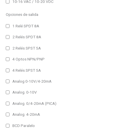
10-16 VAC / 10-20 VDC
Ethernet Modbus/TCP
Opciones de salida
MQTT
Profinet
1 Relé SPDT 8A
RS485
2 Relés SPDT 8A
USB
2 Relés SPST 5A
Salida
4 Optos NPN/PNP
Analógica
4 Relés SPST 5A
Pulsos
Analog 0-10V/4-20mA
Relé
Analog. 0-10V
Funciones adicionales
Analog. 0/4-20mA (PICA)
Grabación Datos
Harmónicos
Analog. 4-20mA
Medida Temperatura
BCD Paralelo