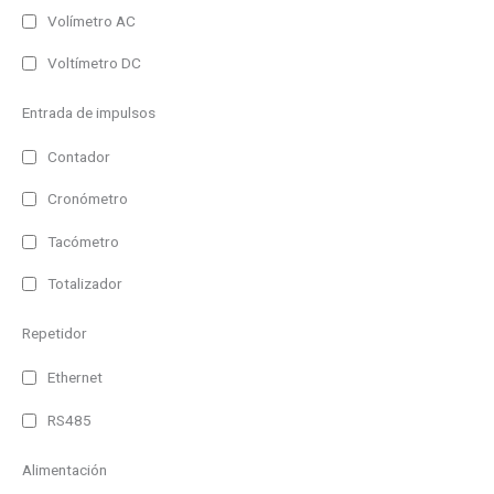
100m
Volímetro AC
125m
Voltímetro DC
25m
80m
Entrada de impulsos
30m
Contador
50m
Cronómetro
90m
Tacómetro
Entrada
120m
Totalizador
Profinet
Ethernet
Repetidor
WiFi
Ethernet
Profibus DP
RS485
Paralelo
Alimentación
Serie