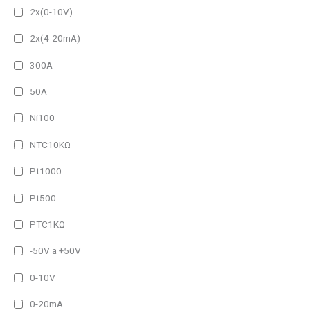
IP54 (Alto brillo)
2x(0-10V)
IP65
2x(4-20mA)
IP65 (Alto brillo)
300A
Amperaje del producto
50A
25A
Ni100
40A
NTC10KΩ
80A
Pt1000
1h
Pt500
2h
PTC1KΩ
3h
-50V a +50V
Frame Type del producto
0-10V
Other
0-20mA
Padlock Frame