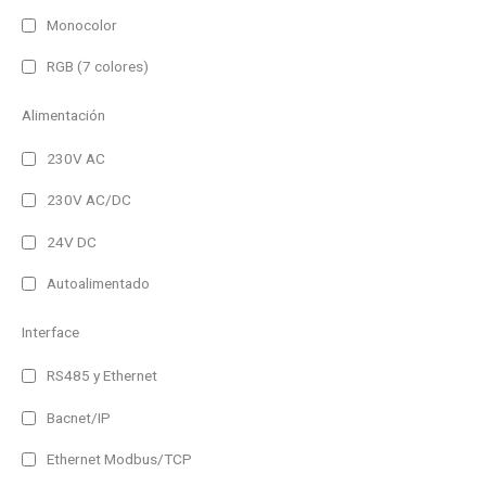
Monocolor
RGB (7 colores)
Alimentación
230V AC
230V AC/DC
24V DC
Autoalimentado
Interface
RS485 y Ethernet
Bacnet/IP
Ethernet Modbus/TCP