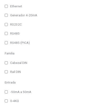
Temperatura
Ethernet
Generador 4-20mA
Humedad
RS232C
Hora
RS485
CO2
RS485 (PICA)
Ambientales
Familia
Analizadores de red
Cabezal DIN
Registradores
Rail DIN
IP41
Entrada
IP41 (Alto brillo)
-50mA a 50mA
IP44
IP54
0-4KΩ