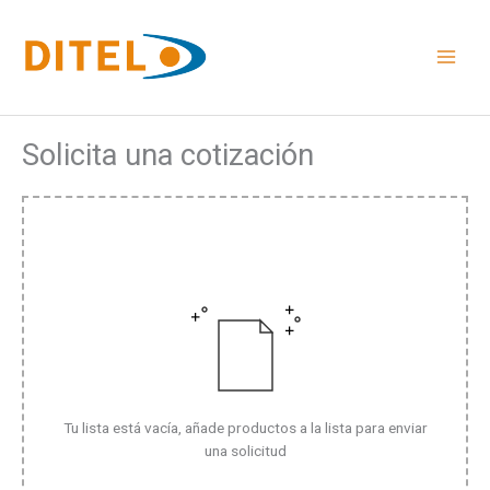
Ir
al
contenido
Solicita una cotización
Tu lista está vacía, añade productos a la lista para enviar
una solicitud