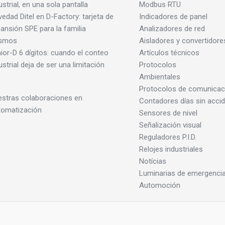
ustrial, en una sola pantalla
Modbus RTU
edad Ditel en D-Factory: tarjeta de
Indicadores de panel
ansión SPE para la familia
Analizadores de red
smos
Aisladores y convertidore
ior-D 6 dígitos: cuando el conteo
Artículos técnicos
ustrial deja de ser una limitación
Protocolos
Ambientales
Protocolos de comunicac
stras colaboraciones en
Contadores días sin acci
tomatización
Sensores de nivel
Señalización visual
Reguladores P.I.D.
Relojes industriales
Notícias
Luminarias de emergenci
Automoción