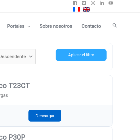
Buscar
Portales
Sobre nosotros
Contacto
Aplicar el filtro
ico T23CT
rgas
Descargar
co P30P