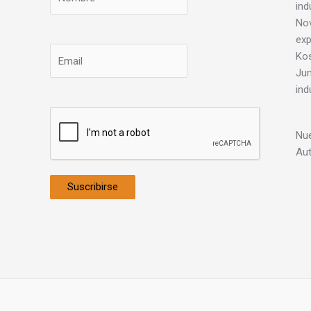
ind
Nov
exp
Ko
Jun
ind
Nue
Au
Suscribirse