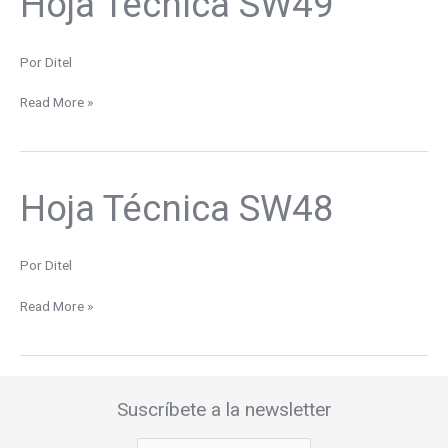
Hoja Técnica SW49
Técnica
SW49
Por
Ditel
Read More »
Hoja Técnica SW48
Hoja
Técnica
SW48
Por
Ditel
Read More »
Suscríbete a la newsletter