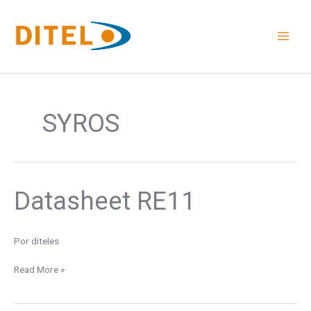
Ir
al
contenido
SYROS
Datasheet RE11
Datasheet
RE11
Por
diteles
Read More »