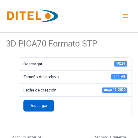
Ir
al
contenido
3D PICA70 Formato STP
Descargar
10299
Tamaño del archivo
1.11 MB
Fecha de creación
mayo 19, 2020
Descargar
←
Archivo anterior
Archivo siguiente
→