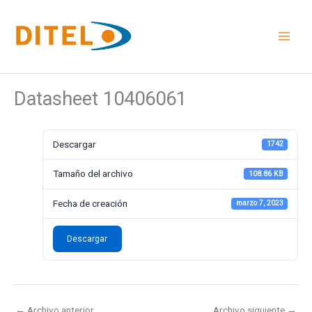
Ir
al
contenido
Datasheet 10406061
Descargar
1742
Tamaño del archivo
108.86 KB
Fecha de creación
marzo 7, 2023
Descargar
←
Archivo anterior
Archivo siguiente
→