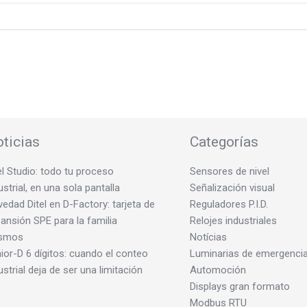
ticias
Categorías
el Studio: todo tu proceso
Sensores de nivel
ustrial, en una sola pantalla
Señalización visual
edad Ditel en D-Factory: tarjeta de
Reguladores P.I.D.
ansión SPE para la familia
Relojes industriales
smos
Notícias
ior-D 6 dígitos: cuando el conteo
Luminarias de emergenci
ustrial deja de ser una limitación
Automoción
Displays gran formato
Modbus RTU