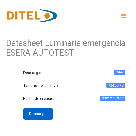
Ir
al
contenido
Datasheet Luminaria emergencia
ESERA AUTOTEST
Descargar
2447
Tamaño del archivo
724.50 KB
Fecha de creación
febrero 9, 2023
Descargar