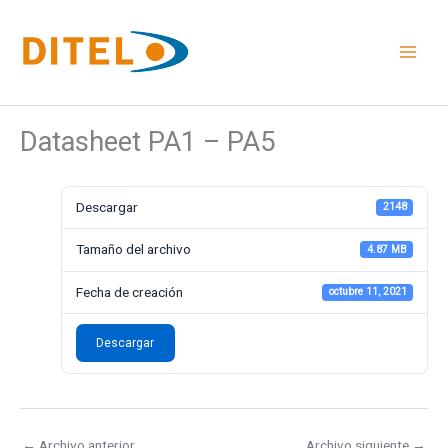
Ir
al
contenido
Datasheet PA1 – PA5
Descargar
2148
Tamaño del archivo
4.87 MB
Fecha de creación
octubre 11, 2021
Descargar
←
Archivo anterior
Archivo siguiente
→