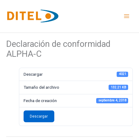
Ir
al
contenido
Declaración de conformidad
ALPHA-C
Descargar
4021
Tamaño del archivo
132.21 KB
Fecha de creación
septiembre 4, 2018
Descargar