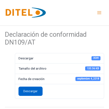
Ir
al
contenido
Declaración de conformidad
DN109/AT
Descargar
3581
Tamaño del archivo
133.36 KB
Fecha de creación
septiembre 4, 2018
Descargar