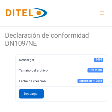
Ir
al
contenido
Declaración de conformidad
DN109/NE
Descargar
3464
Tamaño del archivo
133.25 KB
Fecha de creación
septiembre 4, 2018
Descargar