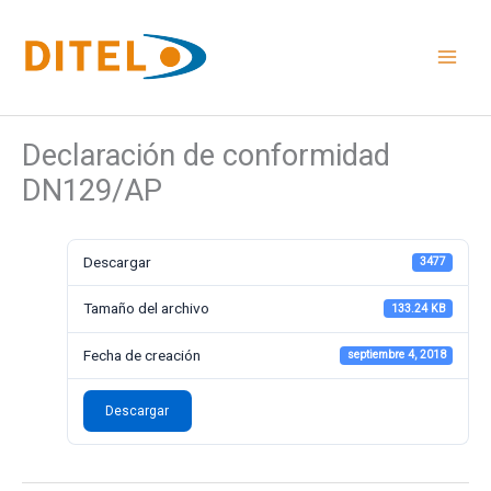
Ir
al
contenido
Declaración de conformidad
DN129/AP
Descargar
3477
Tamaño del archivo
133.24 KB
Fecha de creación
septiembre 4, 2018
Descargar