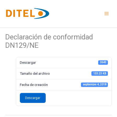
Ir
al
contenido
Declaración de conformidad
DN129/NE
Descargar
3643
Tamaño del archivo
133.23 KB
Fecha de creación
septiembre 4, 2018
Descargar