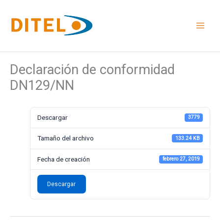
Ir
al
contenido
Declaración de conformidad
DN129/NN
Descargar
3779
Tamaño del archivo
133.24 KB
Fecha de creación
febrero 27, 2019
Descargar