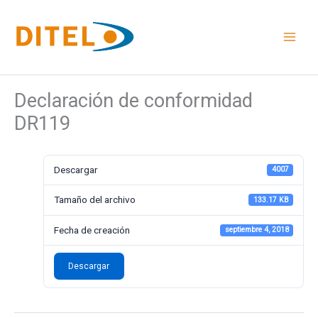
Ir
al
contenido
Declaración de conformidad
DR119
Descargar
4007
Tamaño del archivo
133.17 KB
Fecha de creación
septiembre 4, 2018
Descargar