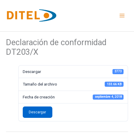
Ir
al
contenido
Declaración de conformidad
DT203/X
Descargar
3773
Tamaño del archivo
133.66 KB
Fecha de creación
septiembre 4, 2018
Descargar