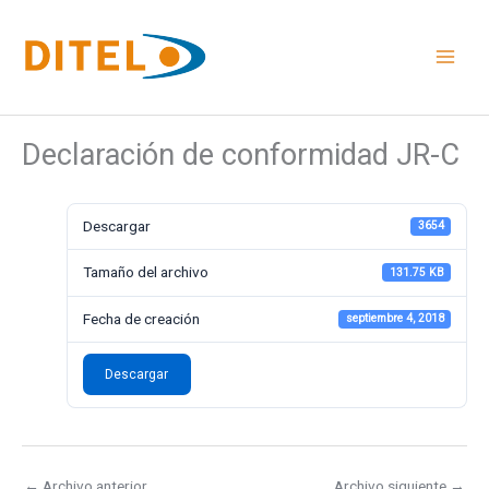
Ir
al
contenido
Declaración de conformidad JR-C
Descargar
3654
Tamaño del archivo
131.75 KB
Fecha de creación
septiembre 4, 2018
Descargar
←
Archivo anterior
Archivo siguiente
→