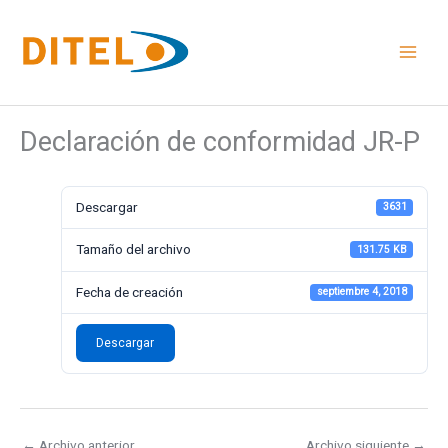
Ir
al
contenido
Declaración de conformidad JR-P
Descargar
3631
Tamaño del archivo
131.75 KB
Fecha de creación
septiembre 4, 2018
Descargar
←
Archivo anterior
Archivo siguiente
→