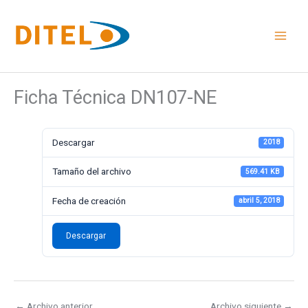
Ir
al
contenido
Ficha Técnica DN107-NE
Descargar
2018
Tamaño del archivo
569.41 KB
Fecha de creación
abril 5, 2018
Descargar
←
Archivo anterior
Archivo siguiente
→