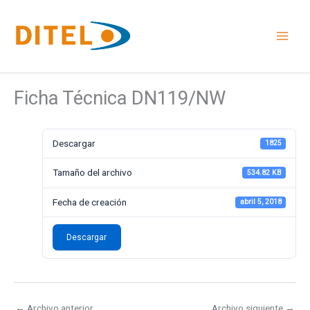
Ir
al
contenido
Ficha Técnica DN119/NW
Descargar
1825
Tamaño del archivo
534.82 KB
Fecha de creación
abril 5, 2018
Descargar
←
Archivo anterior
Archivo siguiente
→