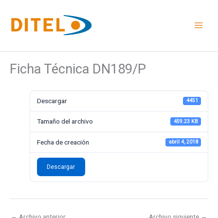
Ir
al
contenido
Ficha Técnica DN189/P
Descargar
4451
Tamaño del archivo
459.23 KB
Fecha de creación
abril 4, 2018
Descargar
←
Archivo anterior
Archivo siguiente
→