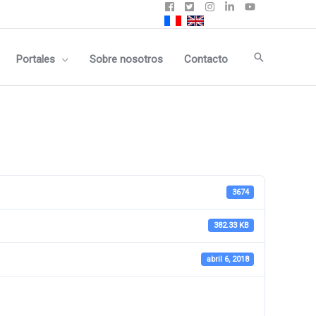
Buscar
Portales
Sobre nosotros
Contacto
3674
382.33 KB
abril 6, 2018