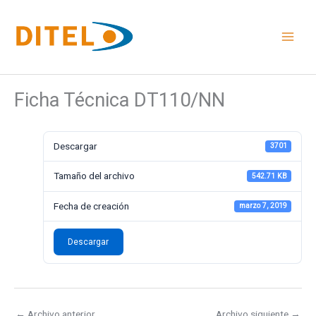
Ir
al
contenido
Ficha Técnica DT110/NN
Descargar
3701
Tamaño del archivo
542.71 KB
Fecha de creación
marzo 7, 2019
Descargar
←
Archivo anterior
Archivo siguiente
→