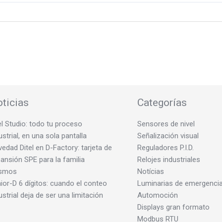
ticias
Categorías
el Studio: todo tu proceso
Sensores de nivel
ustrial, en una sola pantalla
Señalización visual
edad Ditel en D-Factory: tarjeta de
Reguladores P.I.D.
ansión SPE para la familia
Relojes industriales
smos
Notícias
ior-D 6 dígitos: cuando el conteo
Luminarias de emergenci
ustrial deja de ser una limitación
Automoción
Displays gran formato
Modbus RTU