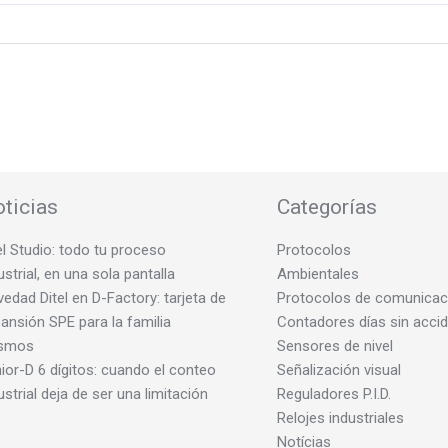
ticias
Categorías
el Studio: todo tu proceso
Protocolos
ustrial, en una sola pantalla
Ambientales
edad Ditel en D-Factory: tarjeta de
Protocolos de comunicac
ansión SPE para la familia
Contadores días sin acci
smos
Sensores de nivel
ior-D 6 dígitos: cuando el conteo
Señalización visual
ustrial deja de ser una limitación
Reguladores P.I.D.
Relojes industriales
Notícias