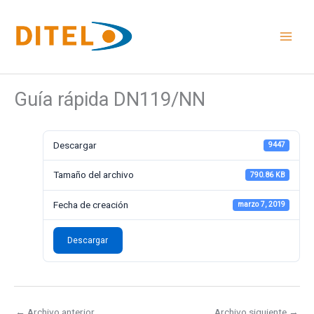
Ir
al
contenido
Guía rápida DN119/NN
Descargar
9447
Tamaño del archivo
790.86 KB
Fecha de creación
marzo 7, 2019
Descargar
←
Archivo anterior
Archivo siguiente
→