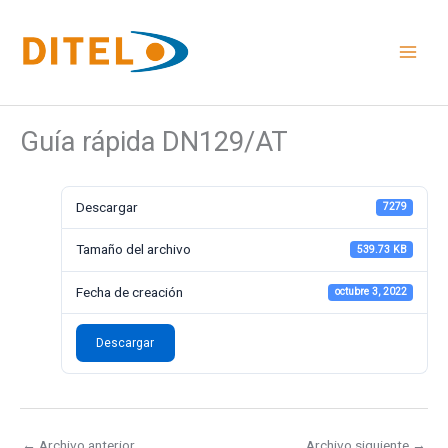
Ir
al
contenido
Guía rápida DN129/AT
Descargar
7279
Tamaño del archivo
539.73 KB
Fecha de creación
octubre 3, 2022
Descargar
←
Archivo anterior
Archivo siguiente
→