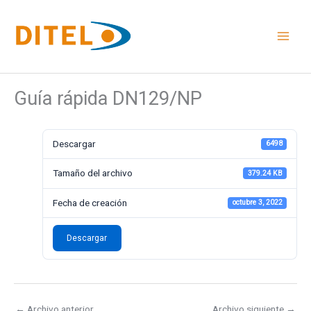
Ir
al
contenido
Guía rápida DN129/NP
Descargar
6498
Tamaño del archivo
379.24 KB
Fecha de creación
octubre 3, 2022
Descargar
←
Archivo anterior
Archivo siguiente
→