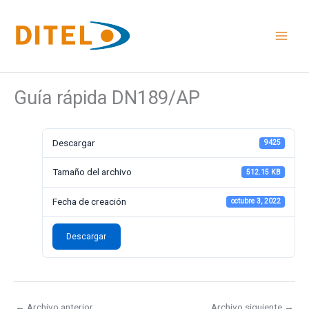
Ir
al
contenido
Guía rápida DN189/AP
Descargar
9425
Tamaño del archivo
512.15 KB
Fecha de creación
octubre 3, 2022
Descargar
←
Archivo anterior
Archivo siguiente
→