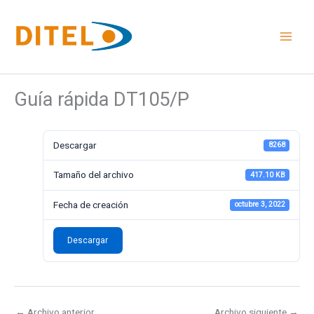
Ir
al
contenido
Guía rápida DT105/P
Descargar
8268
Tamaño del archivo
417.10 KB
Fecha de creación
octubre 3, 2022
Descargar
←
Archivo anterior
Archivo siguiente
→