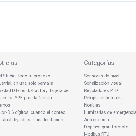
ticias
Categorías
el Studio: todo tu proceso
Sensores de nivel
ustrial, en una sola pantalla
Señalización visual
edad Ditel en D-Factory: tarjeta de
Reguladores P.I.D.
ansión SPE para la familia
Relojes industriales
smos
Notícias
ior-D 6 dígitos: cuando el conteo
Luminarias de emergenci
ustrial deja de ser una limitación
Automoción
Displays gran formato
Modbus RTU