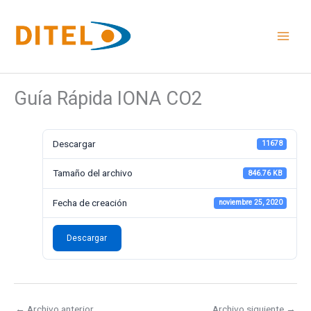
Ir
al
contenido
Guía Rápida IONA CO2
Descargar
11678
Tamaño del archivo
846.76 KB
Fecha de creación
noviembre 25, 2020
Descargar
←
Archivo anterior
Archivo siguiente
→