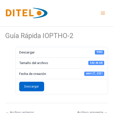
Ir
al
contenido
Guía Rápida IOPTHO-2
Descargar
9092
Tamaño del archivo
542.46 KB
Fecha de creación
abril 27, 2021
Descargar
←
Archivo anterior
Archivo siguiente
→