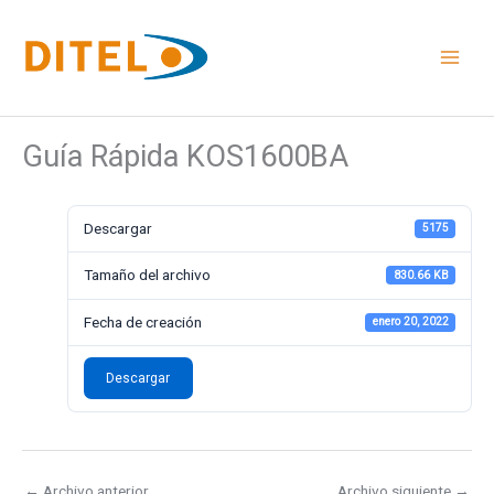
Ir
al
contenido
Guía Rápida KOS1600BA
Descargar
5175
Tamaño del archivo
830.66 KB
Fecha de creación
enero 20, 2022
Descargar
←
Archivo anterior
Archivo siguiente
→