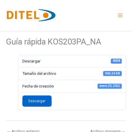
Ir
al
contenido
Guía rápida KOS203PA_NA
Descargar
8098
Tamaño del archivo
969.24 KB
Fecha de creación
enero 20, 2022
Descargar
←
Archivo anterior
Archivo siguiente
→