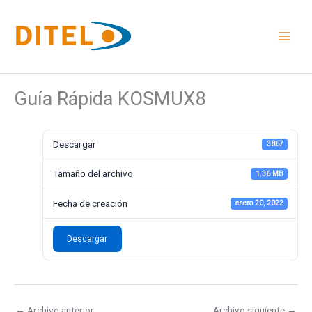
Ir
al
contenido
Guía Rápida KOSMUX8
Descargar
3867
Tamaño del archivo
1.36 MB
Fecha de creación
enero 20, 2022
Descargar
←
Archivo anterior
Archivo siguiente
→