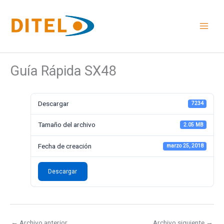
Ir
al
contenido
Guía Rápida SX48
Descargar
7234
Tamaño del archivo
2.05 MB
Fecha de creación
marzo 25, 2018
Descargar
←
Archivo anterior
Archivo siguiente
→