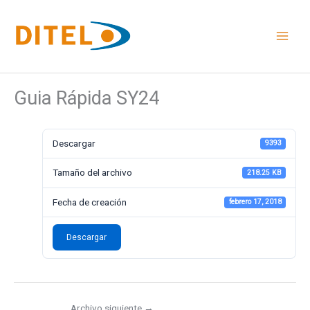
Ir
al
contenido
Guia Rápida SY24
Descargar
9393
Tamaño del archivo
218.25 KB
Fecha de creación
febrero 17, 2018
Descargar
Archivo siguiente
→