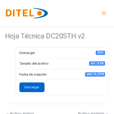
Ir
al
contenido
Hoja Técnica DC20STH v2
Descargar
5561
Tamaño del archivo
531.13 KB
Fecha de creación
abril 16, 2018
Descargar
←
Archivo anterior
Archivo siguiente
→