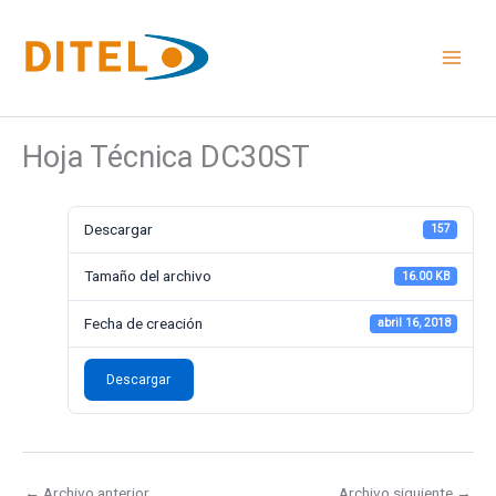
Ir
al
contenido
Hoja Técnica DC30ST
Descargar
157
Tamaño del archivo
16.00 KB
Fecha de creación
abril 16, 2018
Descargar
←
Archivo anterior
Archivo siguiente
→