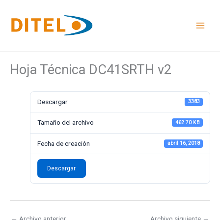
Ir
al
contenido
Hoja Técnica DC41SRTH v2
Descargar
3383
Tamaño del archivo
462.70 KB
Fecha de creación
abril 16, 2018
Descargar
←
Archivo anterior
Archivo siguiente
→