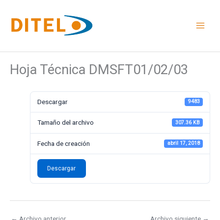
Ir
al
contenido
Hoja Técnica DMSFT01/02/03
Descargar
9483
Tamaño del archivo
307.36 KB
Fecha de creación
abril 17, 2018
Descargar
←
Archivo anterior
Archivo siguiente
→